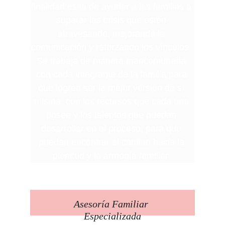
finalidad es la de ayudar a las familias a 
superar las crisis que estén 
atravesando, mejorando la 
comunicación y reforzando los vínculos. 
Se trabaja de manera mancomunada 
con cada integrante de la familia para 
que logren ser la mejor versión de sí 
misma, con los recursos que cada una 
posee y los talentos que puedan 
desarrollar en el proceso, para que 
puedan encontrar el camino hacia la 
plenitud y la armonía familiar. 
Asesoría Familiar 
Especializada