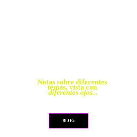
vivimos como 
familia, lo 
compartimos aquí 
...
Notas sobre diferentes 
temas, vista con 
diferentes ojos...
BLOG